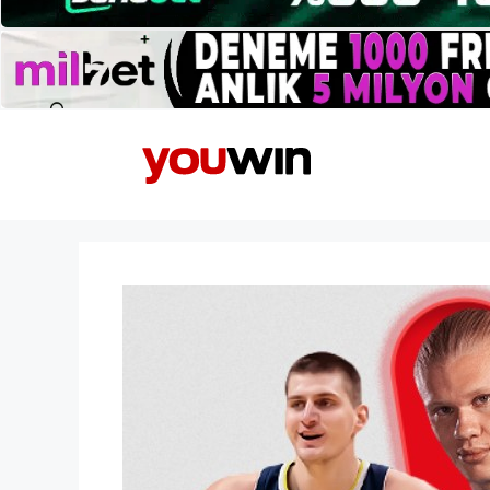
İçeriğe
atla