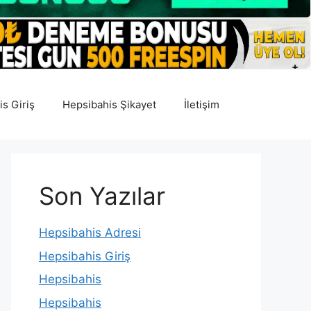
s Giriş
Hepsibahis Şikayet
İletişim
Son Yazılar
Hepsibahis Adresi
Hepsibahis Giriş
Hepsibahis
Hepsibahis