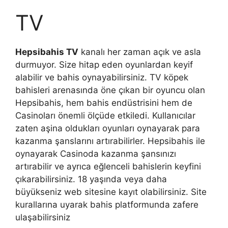
TV
Hepsibahis TV
kanalı her zaman açık ve asla
durmuyor. Size hitap eden oyunlardan keyif
alabilir ve bahis oynayabilirsiniz. TV köpek
bahisleri arenasında öne çıkan bir oyuncu olan
Hepsibahis, hem bahis endüstrisini hem de
Casinoları önemli ölçüde etkiledi. Kullanıcılar
zaten aşina oldukları oyunları oynayarak para
kazanma şanslarını artırabilirler. Hepsibahis ile
oynayarak Casinoda kazanma şansınızı
artırabilir ve ayrıca eğlenceli bahislerin keyfini
çıkarabilirsiniz. 18 yaşında veya daha
büyükseniz web sitesine kayıt olabilirsiniz. Site
kurallarına uyarak bahis platformunda zafere
ulaşabilirsiniz