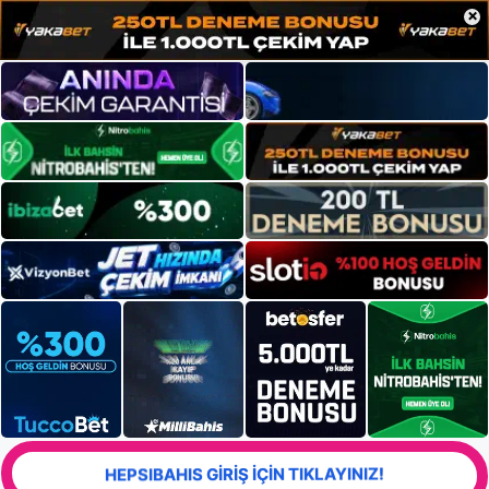
×
HEPSIBAHIS GİRİŞ İÇİN TIKLAYINIZ!