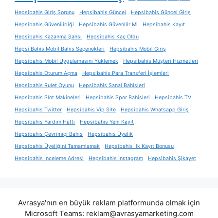
Hepsibahis Giriş Sorunu
Hepsibahis Güncel
Hepsibahis Güncel Giriş
Hepsibahis Güvenilirliği
Hepsibahis Güvenilir Mi
Hepsibahis Kayıt
Hepsibahis Kazanma Şansı
Hepsibahis Kaç Oldu
Hepsi Bahis Mobil Bahis Seçenekleri
Hepsibahis Mobil Giriş
Hepsibahis Mobil Uygulamasını Yüklemek
Hepsibahis Müşteri Hizmetleri
Hepsibahis Oturum Açma
Hepsibahis Para Transferi İşlemleri
Hepsibahis Rulet Oyunu
Hepsibahis Sanal Bahisleri
Hepsibahis Slot Makineleri
Hepsibahis Spor Bahisleri
Hepsibahis TV
Hepsibahis Twitter
Hepsibahis Vip Site
Hepsibahis Whatsapp Giriş
Hepsibahis Yardım Hattı
Hepsibahis Yeni Kayıt
Hepsibahis Çevrimiçi Bahis
Hepsibahis Üyelik
Hepsibahis Üyeliğini Tamamlamak
Hepsibahis İlk Kayıt Bonusu
Hepsibahis İnceleme Adresi
Hepsibahis İnstagram
Hepsibahis Şikayet
Avrasya'nın en büyük reklam platformunda olmak için
Microsoft Teams:
reklam@avrasyamarketing.com