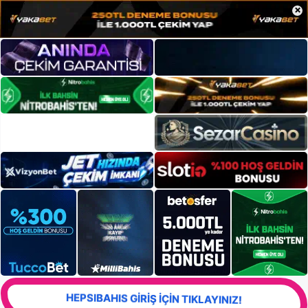
×
HEPSIBAHIS GİRİŞ İÇİN TIKLAYINIZ!