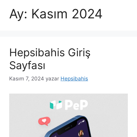
Ay:
Kasım 2024
Hepsibahis Giriş
Sayfası
Kasım 7, 2024
yazar
Hepsibahis