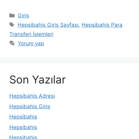
Kategoriler
Giriş
Etiketler
Hepsibahis Giriş Sayfası
,
Hepsibahis Para
Transferi İşlemleri
Yorum yap
Son Yazılar
Hepsibahis Adresi
Hepsibahis Giriş
Hepsibahis
Hepsibahis
Hepsibahis