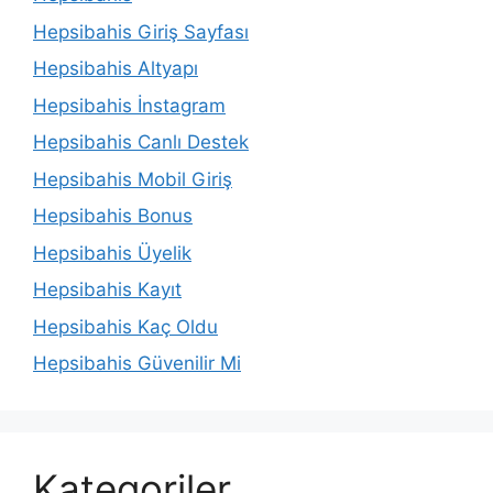
Hepsibahis Giriş Sayfası
Hepsibahis Altyapı
Hepsibahis İnstagram
Hepsibahis Canlı Destek
Hepsibahis Mobil Giriş
Hepsibahis Bonus
Hepsibahis Üyelik
Hepsibahis Kayıt
Hepsibahis Kaç Oldu
Hepsibahis Güvenilir Mi
Kategoriler