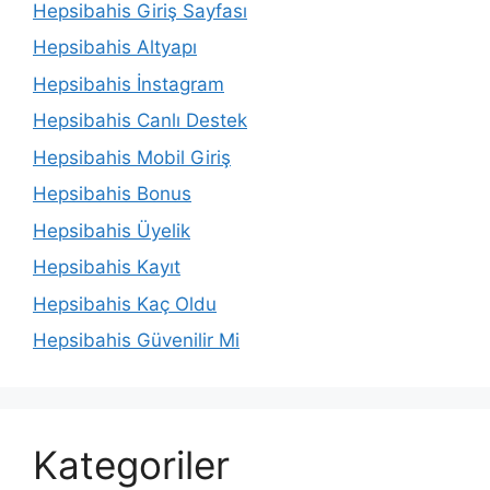
Hepsibahis Giriş Sayfası
Hepsibahis Altyapı
Hepsibahis İnstagram
Hepsibahis Canlı Destek
Hepsibahis Mobil Giriş
Hepsibahis Bonus
Hepsibahis Üyelik
Hepsibahis Kayıt
Hepsibahis Kaç Oldu
Hepsibahis Güvenilir Mi
Kategoriler