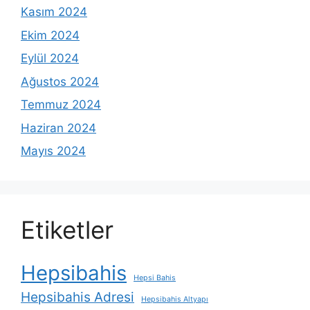
Kasım 2024
Ekim 2024
Eylül 2024
Ağustos 2024
Temmuz 2024
Haziran 2024
Mayıs 2024
Etiketler
Hepsibahis
Hepsi Bahis
Hepsibahis Adresi
Hepsibahis Altyapı