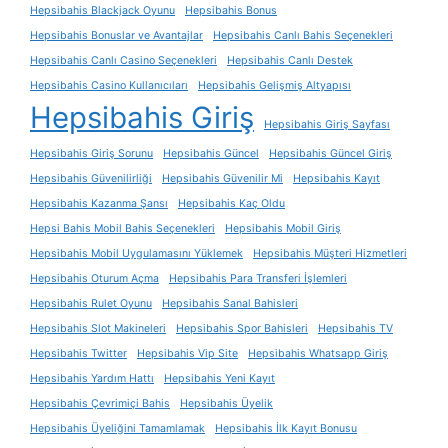
Hepsibahis Blackjack Oyunu
Hepsibahis Bonus
Hepsibahis Bonuslar ve Avantajlar
Hepsibahis Canlı Bahis Seçenekleri
Hepsibahis Canlı Casino Seçenekleri
Hepsibahis Canlı Destek
Hepsibahis Casino Kullanıcıları
Hepsibahis Gelişmiş Altyapısı
Hepsibahis Giriş
Hepsibahis Giriş Sayfası
Hepsibahis Giriş Sorunu
Hepsibahis Güncel
Hepsibahis Güncel Giriş
Hepsibahis Güvenilirliği
Hepsibahis Güvenilir Mi
Hepsibahis Kayıt
Hepsibahis Kazanma Şansı
Hepsibahis Kaç Oldu
Hepsi Bahis Mobil Bahis Seçenekleri
Hepsibahis Mobil Giriş
Hepsibahis Mobil Uygulamasını Yüklemek
Hepsibahis Müşteri Hizmetleri
Hepsibahis Oturum Açma
Hepsibahis Para Transferi İşlemleri
Hepsibahis Rulet Oyunu
Hepsibahis Sanal Bahisleri
Hepsibahis Slot Makineleri
Hepsibahis Spor Bahisleri
Hepsibahis TV
Hepsibahis Twitter
Hepsibahis Vip Site
Hepsibahis Whatsapp Giriş
Hepsibahis Yardım Hattı
Hepsibahis Yeni Kayıt
Hepsibahis Çevrimiçi Bahis
Hepsibahis Üyelik
Hepsibahis Üyeliğini Tamamlamak
Hepsibahis İlk Kayıt Bonusu