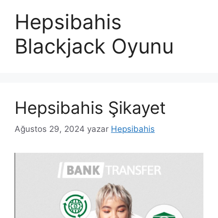
Hepsibahis
Blackjack Oyunu
Hepsibahis Şikayet
Ağustos 29, 2024
yazar
Hepsibahis