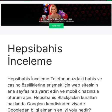
Hepsibahis
İnceleme
Hepsibahis İnceleme Telefonunuzdaki bahis ve
casino özelliklerine erişmek için web sitesinin
ana sayfasını ziyaret edin ve mobil cihazınızla
oturum açın. Hepsibahis Blackjackin kuralları
hakkında Googleın kendisinden ziyade
Googledan bilgi almanın en iyi yolu nedir?