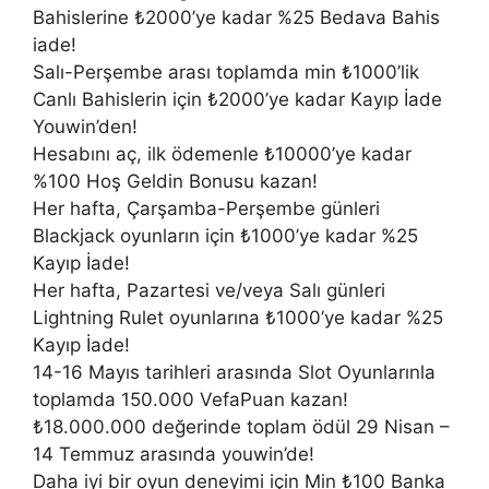
Bahislerine ₺2000’ye kadar %25 Bedava Bahis
iade!
Salı-Perşembe arası toplamda min ₺1000’lik
Canlı Bahislerin için ₺2000’ye kadar Kayıp İade
Youwin’den!
Hesabını aç, ilk ödemenle ₺10000’ye kadar
%100 Hoş Geldin Bonusu kazan!
Her hafta, Çarşamba-Perşembe günleri
Blackjack oyunların için ₺1000’ye kadar %25
Kayıp İade!
Her hafta, Pazartesi ve/veya Salı günleri
Lightning Rulet oyunlarına ₺1000’ye kadar %25
Kayıp İade!
14-16 Mayıs tarihleri arasında Slot Oyunlarınla
toplamda 150.000 VefaPuan kazan!
₺18.000.000 değerinde toplam ödül 29 Nisan –
14 Temmuz arasında youwin’de!
Daha iyi bir oyun deneyimi için Min ₺100 Banka