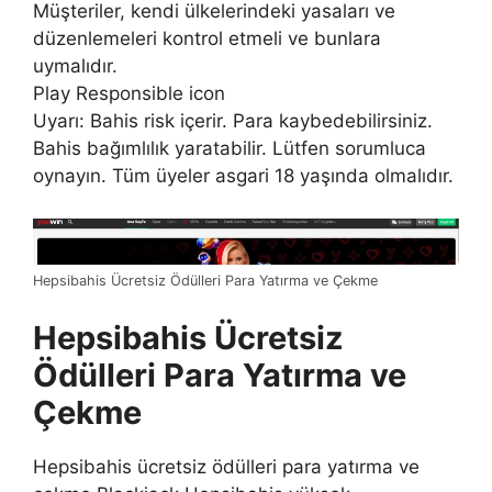
Müşteriler, kendi ülkelerindeki yasaları ve
düzenlemeleri kontrol etmeli ve bunlara
uymalıdır.
Play Responsible icon
Uyarı: Bahis risk içerir. Para kaybedebilirsiniz.
Bahis bağımlılık yaratabilir. Lütfen sorumluca
oynayın. Tüm üyeler asgari 18 yaşında olmalıdır.
Hepsibahis Ücretsiz Ödülleri Para Yatırma ve Çekme
Hepsibahis Ücretsiz
Ödülleri Para Yatırma ve
Çekme
Hepsibahis ücretsiz ödülleri para yatırma ve