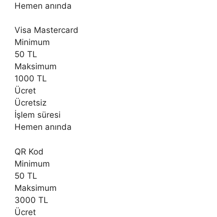
Hemen anında
Visa Mastercard
Minimum
50 TL
Maksimum
1000 TL
Ücret
Ücretsiz
İşlem süresi
Hemen anında
QR Kod
Minimum
50 TL
Maksimum
3000 TL
Ücret