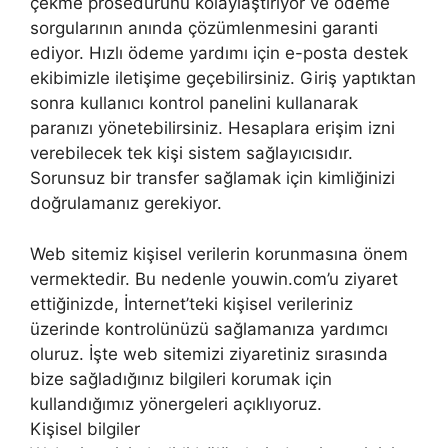
çekme prosedürünü kolaylaştırıyor ve ödeme
sorgularının anında çözümlenmesini garanti
ediyor. Hızlı ödeme yardımı için e-posta destek
ekibimizle iletişime geçebilirsiniz. Giriş yaptıktan
sonra kullanıcı kontrol panelini kullanarak
paranızı yönetebilirsiniz. Hesaplara erişim izni
verebilecek tek kişi sistem sağlayıcısıdır.
Sorunsuz bir transfer sağlamak için kimliğinizi
doğrulamanız gerekiyor.
Web sitemiz kişisel verilerin korunmasına önem
vermektedir. Bu nedenle youwin.com’u ziyaret
ettiğinizde, İnternet’teki kişisel verileriniz
üzerinde kontrolünüzü sağlamanıza yardımcı
oluruz. İşte web sitemizi ziyaretiniz sırasında
bize sağladığınız bilgileri korumak için
kullandığımız yönergeleri açıklıyoruz.
Kişisel bilgiler