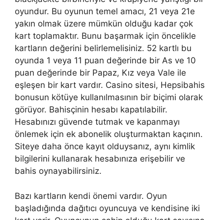
oyundur. Bu oyunun temel amacı, 21 veya 21e
yakın olmak üzere mümkün olduğu kadar çok
kart toplamaktır. Bunu başarmak için öncelikle
kartların değerini belirlemelisiniz. 52 kartlı bu
oyunda 1 veya 11 puan değerinde bir As ve 10
puan değerinde bir Papaz, Kız veya Vale ile
eşleşen bir kart vardır. Casino sitesi, Hepsibahis
bonusun kötüye kullanılmasının bir biçimi olarak
görüyor. Bahisçinin hesabı kapatılabilir.
Hesabınızı güvende tutmak ve kapanmayı
önlemek için ek abonelik oluşturmaktan kaçının.
Siteye daha önce kayıt olduysanız, aynı kimlik
bilgilerini kullanarak hesabınıza erişebilir ve
bahis oynayabilirsiniz.
Bazı kartların kendi önemi vardır. Oyun
başladığında dağıtıcı oyuncuya ve kendisine iki