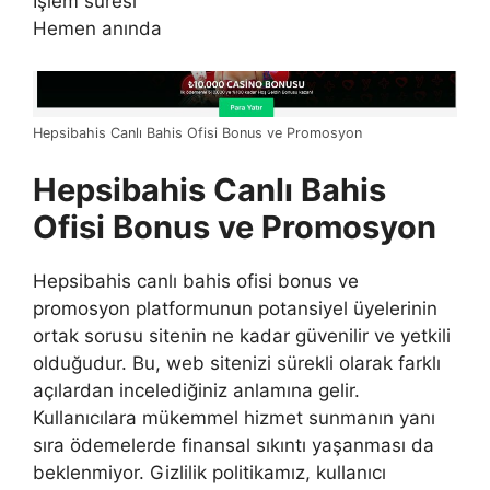
İşlem süresi
Hemen anında
Hepsibahis Canlı Bahis Ofisi Bonus ve Promosyon
Hepsibahis Canlı Bahis
Ofisi Bonus ve Promosyon
Hepsibahis canlı bahis ofisi bonus ve
promosyon platformunun potansiyel üyelerinin
ortak sorusu sitenin ne kadar güvenilir ve yetkili
olduğudur. Bu, web sitenizi sürekli olarak farklı
açılardan incelediğiniz anlamına gelir.
Kullanıcılara mükemmel hizmet sunmanın yanı
sıra ödemelerde finansal sıkıntı yaşanması da
beklenmiyor. Gizlilik politikamız, kullanıcı