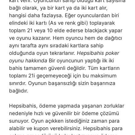
kart verir. Oyuncunun sahip olduğu kart sayısına
bağlı olarak, ya bir kart ya da iki kart alır,
hangisi daha fazlaysa. Eğer oyunculardan biri
elindeki iki kartı (As ve renk gibi) toplayarak
toplam 21 veya 10 elde ederse blackjack yapar
ve oyunu kazanır. Hem oyuncu hem de dağıtıcı
aynı tarafta aynı sıradaki kartlara sahip
olduğunda oyun tekrarlanır.
Hepsibahis poker
oyunu hakkında
Bir oyuncunun yaptığı ilk iki
bahis tamamen güvenli değildir. Tüm kartların
toplamı 21i geçemeyeceği için bu maksimum
sınırdır. Oyunun başarısızlığı sizin başarınıza
bağlıdır.
Hepsibahis, ödeme yapmada yaşanan zorluklar
nedeniyle hızlı ve güvenilir bir ödeme çözümü
sunuyor. Oyun açıkken istediğiniz zaman para
alabilir ve kupon verebilirsiniz. Hepsibahis para