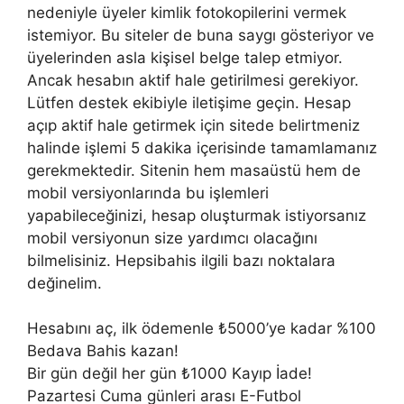
nedeniyle üyeler kimlik fotokopilerini vermek
istemiyor. Bu siteler de buna saygı gösteriyor ve
üyelerinden asla kişisel belge talep etmiyor.
Ancak hesabın aktif hale getirilmesi gerekiyor.
Lütfen destek ekibiyle iletişime geçin. Hesap
açıp aktif hale getirmek için sitede belirtmeniz
halinde işlemi 5 dakika içerisinde tamamlamanız
gerekmektedir. Sitenin hem masaüstü hem de
mobil versiyonlarında bu işlemleri
yapabileceğinizi, hesap oluşturmak istiyorsanız
mobil versiyonun size yardımcı olacağını
bilmelisiniz. Hepsibahis ilgili bazı noktalara
değinelim.
Hesabını aç, ilk ödemenle ₺5000’ye kadar %100
Bedava Bahis kazan!
Bir gün değil her gün ₺1000 Kayıp İade!
Pazartesi Cuma günleri arası E-Futbol