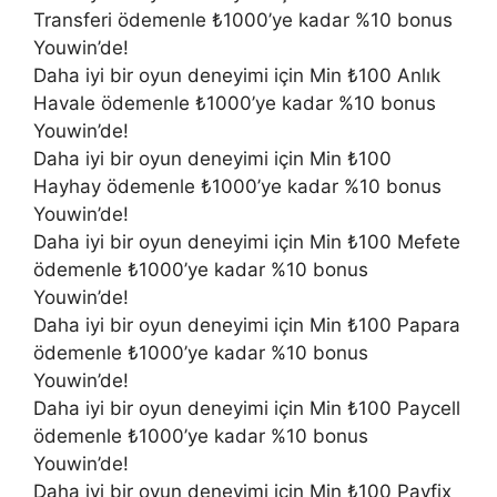
Transferi ödemenle ₺1000’ye kadar %10 bonus
Youwin’de!
Daha iyi bir oyun deneyimi için Min ₺100 Anlık
Havale ödemenle ₺1000’ye kadar %10 bonus
Youwin’de!
Daha iyi bir oyun deneyimi için Min ₺100
Hayhay ödemenle ₺1000’ye kadar %10 bonus
Youwin’de!
Daha iyi bir oyun deneyimi için Min ₺100 Mefete
ödemenle ₺1000’ye kadar %10 bonus
Youwin’de!
Daha iyi bir oyun deneyimi için Min ₺100 Papara
ödemenle ₺1000’ye kadar %10 bonus
Youwin’de!
Daha iyi bir oyun deneyimi için Min ₺100 Paycell
ödemenle ₺1000’ye kadar %10 bonus
Youwin’de!
Daha iyi bir oyun deneyimi için Min ₺100 Payfix