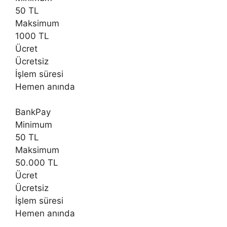
50 TL
Maksimum
1000 TL
Ücret
Ücretsiz
İşlem süresi
Hemen anında
BankPay
Minimum
50 TL
Maksimum
50.000 TL
Ücret
Ücretsiz
İşlem süresi
Hemen anında