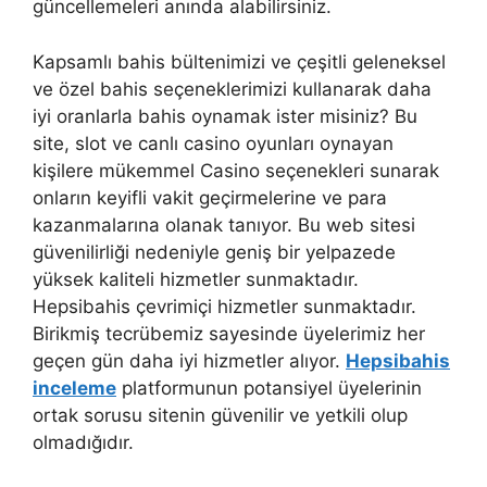
güncellemeleri anında alabilirsiniz.
Kapsamlı bahis bültenimizi ve çeşitli geleneksel
ve özel bahis seçeneklerimizi kullanarak daha
iyi oranlarla bahis oynamak ister misiniz? Bu
site, slot ve canlı casino oyunları oynayan
kişilere mükemmel Casino seçenekleri sunarak
onların keyifli vakit geçirmelerine ve para
kazanmalarına olanak tanıyor. Bu web sitesi
güvenilirliği nedeniyle geniş bir yelpazede
yüksek kaliteli hizmetler sunmaktadır.
Hepsibahis çevrimiçi hizmetler sunmaktadır.
Birikmiş tecrübemiz sayesinde üyelerimiz her
geçen gün daha iyi hizmetler alıyor.
Hepsibahis
inceleme
platformunun potansiyel üyelerinin
ortak sorusu sitenin güvenilir ve yetkili olup
olmadığıdır.