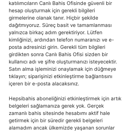
katılımcıların Canlı Bahis Ofisinde güvenli bir
hesap oluşturmak için gerekli bilgileri
girmelerine olanak tanır. Hiçbir şekilde
dağıtmıyoruz. Süreç basit ve tamamlanması
yalnızca birkaç adım gerektiriyor. Lütfen
kimliğinizi, ardından telefon numaranızı ve e-
posta adresinizi girin. Gerekli tüm bilgileri
girdikten sonra Canlı Bahis Ofisi sizden bir
kullanıcı adı ve şifre oluşturmanızı isteyecektir.
Satın alma işleminizi onaylamak için düğmeye
tıklayın; siparişinizi etkinleştirme bağlantısını
içeren bir e-posta alacaksınız.
Hepsibahis aboneliğinizi etkinleştirmek için artık
belgeleri sağlamanıza gerek yok. Gerçek
zamanlı bahis sitesinde hesabımı aktif hale
getirmek için bir süredir gerekli belgeleri
alamadım ancak ülkemizde yaşanan sorunlar