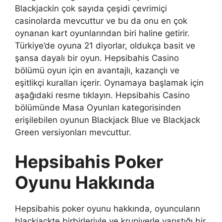
Blackjackin çok sayıda çeşidi çevrimiçi
casinolarda mevcuttur ve bu da onu en çok
oynanan kart oyunlarından biri haline getirir.
Türkiye’de oyuna 21 diyorlar, oldukça basit ve
şansa dayalı bir oyun. Hepsibahis Casino
bölümü oyun için en avantajlı, kazançlı ve
eşitlikçi kuralları içerir. Oynamaya başlamak için
aşağıdaki resme tıklayın. Hepsibahis Casino
bölümünde Masa Oyunları kategorisinden
erişilebilen oyunun Blackjack Blue ve Blackjack
Green versiyonları mevcuttur.
Hepsibahis Poker
Oyunu Hakkında
Hepsibahis poker oyunu hakkında, oyuncuların
blackjackte birbirleriyle ve krupiyerle yarıştığı bir