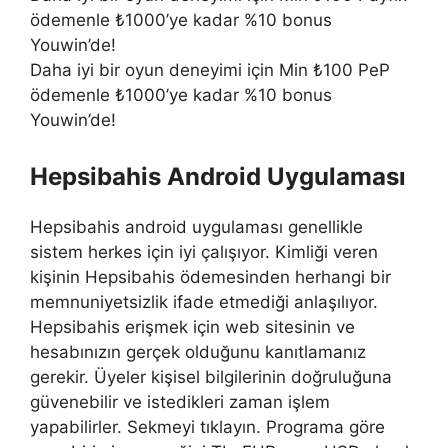
ödemenle ₺1000’ye kadar %10 bonus
Youwin’de!
Daha iyi bir oyun deneyimi için Min ₺100 PeP
ödemenle ₺1000’ye kadar %10 bonus
Youwin’de!
Hepsibahis Android Uygulaması
Hepsibahis android uygulaması genellikle
sistem herkes için iyi çalışıyor. Kimliği veren
kişinin Hepsibahis ödemesinden herhangi bir
memnuniyetsizlik ifade etmediği anlaşılıyor.
Hepsibahis erişmek için web sitesinin ve
hesabınızın gerçek olduğunu kanıtlamanız
gerekir. Üyeler kişisel bilgilerinin doğruluğuna
güvenebilir ve istedikleri zaman işlem
yapabilirler. Sekmeyi tıklayın. Programa göre